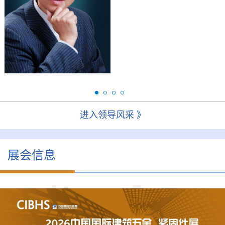
研究生，高级注册策划
会
师。现任华金控股集团董
事长、全国浙商五金机电
联...
进入领导风采 》
展会信息