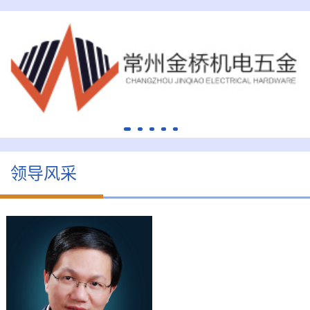
领导风采
周才炳
会长
司
周才炳，男，1973年2月
中
出生，汉族，中共党员，