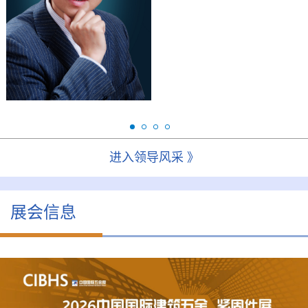
研究生，高级注册策划
会
师。现任华金控股集团董
事长、全国浙商五金机电
联...
进入领导风采 》
展会信息