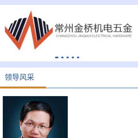
领导风采
周才炳
会长
司
周才炳，男，1973年2月
中
出生，汉族，中共党员，