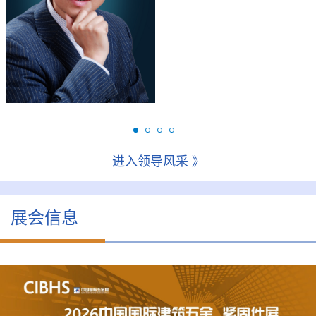
研究生，高级注册策划
会
师。现任华金控股集团董
事长、全国浙商五金机电
联...
进入领导风采 》
展会信息