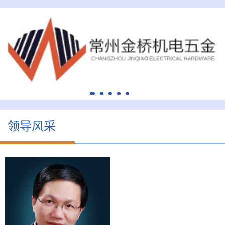
领导风采
周才炳
会长
司
周才炳，男，1973年2月
中
出生，汉族，中共党员，