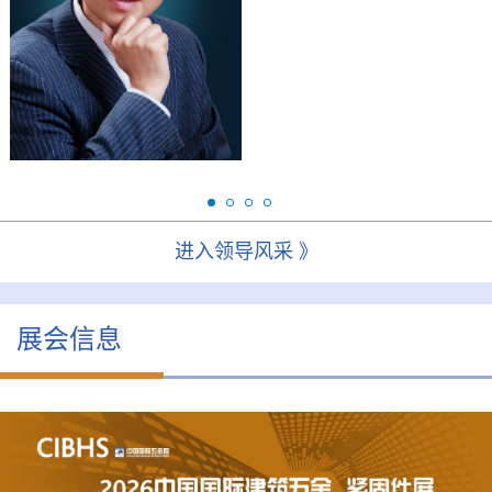
研究生，高级注册策划
会
师。现任华金控股集团董
事长、全国浙商五金机电
联...
进入领导风采 》
展会信息