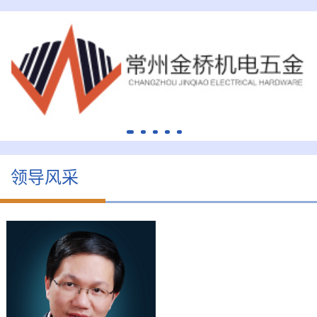
领导风采
周才炳
会长
司
周才炳，男，1973年2月
中
出生，汉族，中共党员，