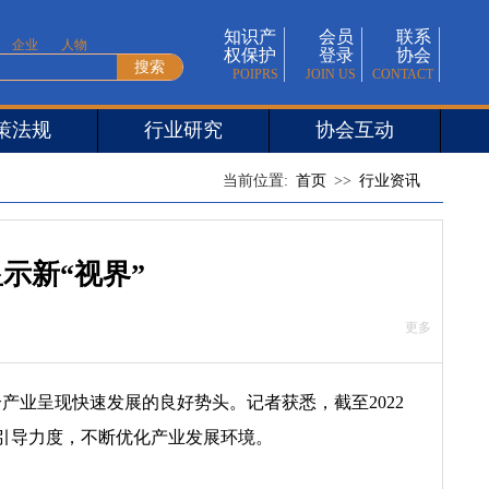
知识产
会员
联系
企业
人物
权保护
登录
协会
POIPRS
JOIN US
CONTACT
策法规
行业研究
协会互动
当前位置:
首页
>
>
行业资讯
示新“视界”
更多
业呈现快速发展的良好势头。记者获悉，截至2022
引导力度，不断优化产业发展环境。