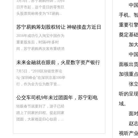
5月5日，苏宁易购停牌，5月6
中国电
日开市起，这个昔日的零售巨
头股票简称将变为“ST易购...
手机、
重要引
苏宁易购筹划股权转让 神秘接盘方近日
奠定基
2016年成功引入淘宝中国作为
将亮相
重要股东后，时隔4年多时
加大政
间，苏宁易购再次发布重磅消
中国科
息...
未来金融就在眼前，火星数字资产银行
面板出货
7月5日，“2018区块链世界论
荣获“2018年度区块链创新服务奖”
加强重
坛·深圳峰会”在深圳京基100举
张立认
行，作为全方位为数字资...
听的呈
公交车司机9年未过团圆年，苏宁彩电
域。
转眼春节就要到了，游子已经
助其实现心愿
踏上了回家的归程。提起回家
面对新
团圆，大家都是归心似箭，...
赵志国
视听产