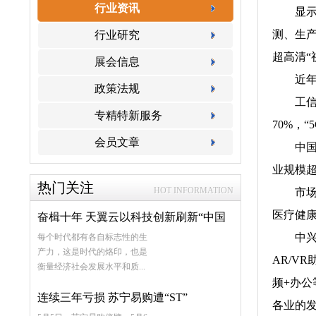
行业资讯
显示屏
测、生产
行业研究
超高清“
展会信息
近年来
政策法规
工信部
专精特新服务
70%，
会员文章
中国电子
业规模超
热门关注
HOT INFORMATION
市场规
医疗健
奋楫十年 天翼云以科技创新刷新“中国
中兴通
每个时代都有各自标志性的生
速度”
产力，这是时代的烙印，也是
AR/V
衡量经济社会发展水平和质...
频+办公
连续三年亏损 苏宁易购遭“ST”
各业的