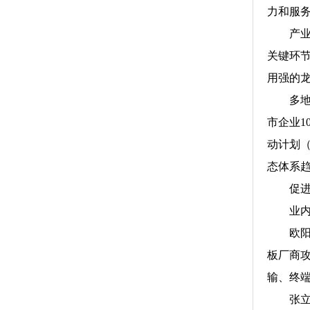
力和服
产业发
关键环
用强的
多地也积
市企业1
动计划（
态体系
促进产
业内人
欧阳钟
板厂商
输、终
张立建