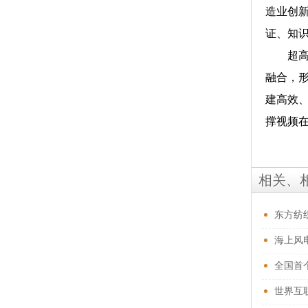
造业创
证、知
超高清
融合，
建高效
撑视频
相关、
东方纺织
海上风
全国首
世界互