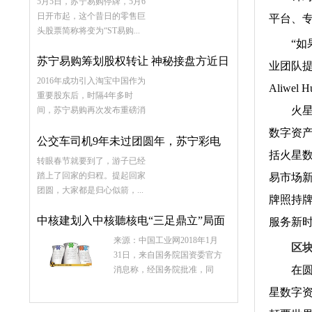
5月5日，苏宁易购停牌，5月6
日开市起，这个昔日的零售巨
平台、
头股票简称将变为“ST易购...
“如果
苏宁易购筹划股权转让 神秘接盘方近日
业团队
2016年成功引入淘宝中国作为
将亮相
Aliw
重要股东后，时隔4年多时
火星数
间，苏宁易购再次发布重磅消
息...
数字资
公交车司机9年未过团圆年，苏宁彩电
括火星
转眼春节就要到了，游子已经
助其实现心愿
踏上了回家的归程。提起回家
易市场
团圆，大家都是归心似箭，...
牌照持
中核建划入中核聽核电“三足鼎立”局面
服务新时
来源：中国工业网2018年1月
再坐实
区
31日，来自国务院国资委官方
在圆桌
消息称，经国务院批准，同
意...
星数字资