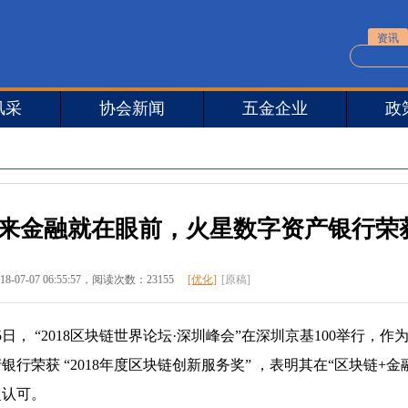
资讯
风采
协会新闻
五金企业
政
来金融就在眼前，火星数字资产银行荣获“
18-07-07 06:55:57
，阅读次数：23155
[优化]
[原稿]
， “2018区块链世界论坛·深圳峰会”在深圳京基100举行
银行荣获 “2018年度区块链创新服务奖” ，表明其在“区块链
泛认可。