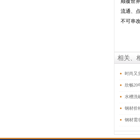
颠覆世
流通、
不可串
相关、
时尚又
欣畅2
水槽洗
钢材价
钢材需