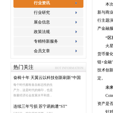
行业资讯
本次论
新与商业
行业研究
行主题
展会信息
产金融
政策法规
“区
专精特新服务
火星数字
会员文章
货币量化
链+金
热门关注
HOT INFORMATION
技术创新
奋楫十年 天翼云以科技创新刷新“中国
定
每个时代都有各自标志性的生
速度”
未
产力，这是时代的烙印，也是
Coin
衡量经济社会发展水平和质...
资产是否
连续三年亏损 苏宁易购遭“ST”
针对行业