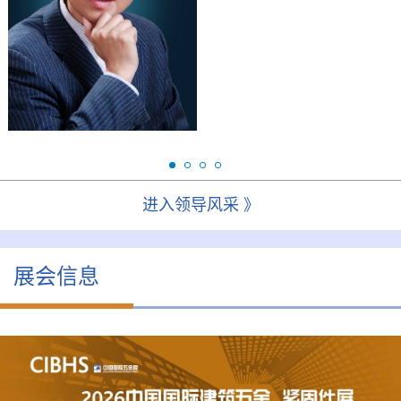
研究生，高级注册策划
会
师。现任华金控股集团董
事长、全国浙商五金机电
联...
进入领导风采 》
展会信息