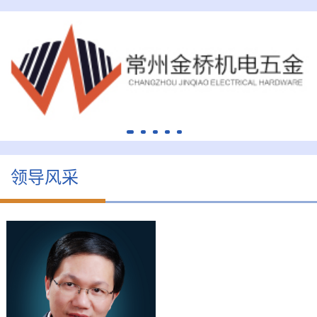
领导风采
周才炳
会长
司
周才炳，男，1973年2月
中
出生，汉族，中共党员，